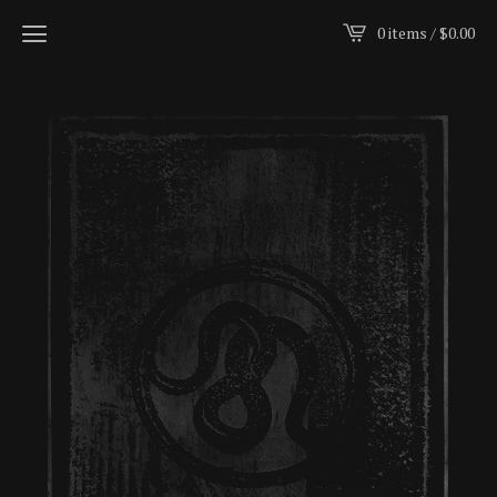
0 items /
$
0.00