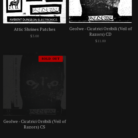
Geolwe - Cicatrici Orribili (Veil of
Attic Shrines Patches
Razors) CD
$
3.00
$
11.00
SOLD OUT
Geolwe - Cicatrici Orribili (Veil of
Razors) CS